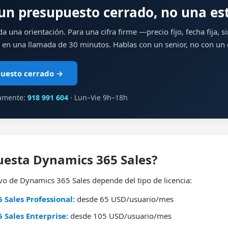
un presupuesto cerrado, no una es
da una orientación. Para una cifra firme —precio fijo, fecha fija, 
 en una llamada de 30 minutos. Hablas con un senior, no con un 
puesto cerrado →
tamente:
918 991 604
· Lun–Vie 9h–18h
uesta Dynamics 365 Sales?
ivo de Dynamics 365 Sales depende del tipo de licencia:
 Sales Professional:
desde 65 USD/usuario/mes
 Sales Enterprise:
desde 105 USD/usuario/mes