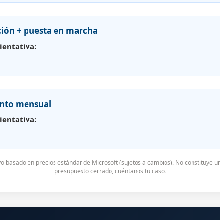
ción + puesta en marcha
ientativa:
nto mensual
ientativa:
ivo basado en precios estándar de Microsoft (sujetos a cambios). No constituye un
presupuesto cerrado, cuéntanos tu caso.