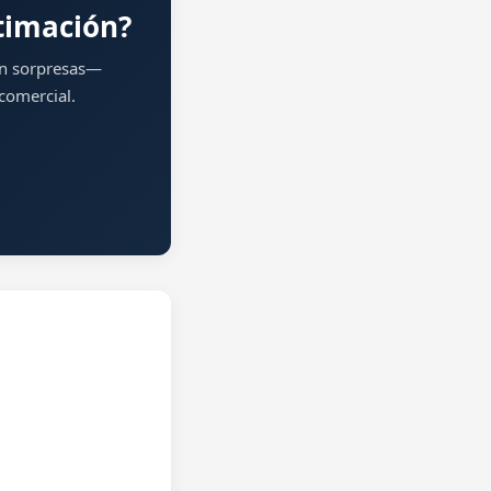
timación?
sin sorpresas—
comercial.