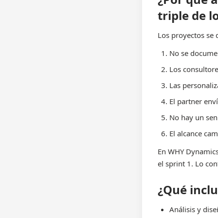
triple de 
Los proyectos se 
No se documen
Los consultore
Las personaliz
El partner enví
No hay un seni
El alcance cam
En WHY Dynamics t
el sprint 1. Lo c
¿Qué incl
Análisis y dis