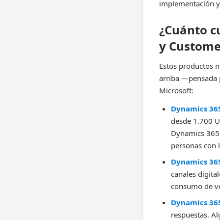
implementación y
¿Cuánto c
y Custome
Estos productos no
arriba —pensada p
Microsoft:
Dynamics 365
desde 1.700 US
Dynamics 365 c
personas con l
Dynamics 365
canales digital
consumo de vo
Dynamics 365
respuestas. Al