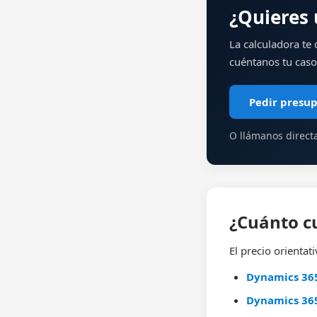
¿Quieres 
La calculadora te 
cuéntanos tu caso
Pedir presu
O llámanos direc
¿Cuánto c
El precio orientat
Dynamics 365
Dynamics 365