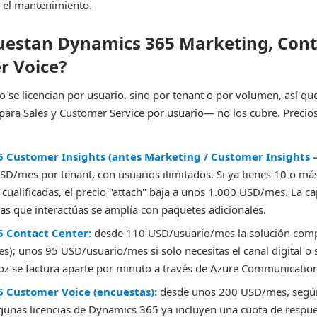
 el mantenimiento.
uestan Dynamics 365 Marketing, Cont
r Voice?
 se licencian por usuario, sino por tenant o por volumen, así que
ara Sales y Customer Service por usuario— no los cubre. Precios
 Customer Insights (antes Marketing / Customer Insights –
D/mes por tenant, con usuarios ilimitados. Si ya tienes 10 o más
ualificadas, el precio "attach" baja a unos 1.000 USD/mes. La c
as que interactúas se amplía con paquetes adicionales.
 Contact Center:
desde 110 USD/usuario/mes la solución comp
es); unos 95 USD/usuario/mes si solo necesitas el canal digital o s
z se factura aparte por minuto a través de Azure Communication
 Customer Voice (encuestas):
desde unos 200 USD/mes, según
gunas licencias de Dynamics 365 ya incluyen una cuota de respue