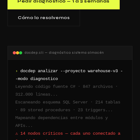
Pedir diagnóstico — 1 a 2 semanas
Cómo lo resolvemos
docdep.cli — diagnóstico sistema almacén
›
docdep analizar --proyecto warehouse-v3 -
-modo diagnostico
Leyendo código fuente C# · 847 archivos ·
312.000 líneas...
Escaneando esquema SQL Server · 214 tablas
· 89 stored procedures · 23 triggers...
Mapeando dependencias entre módulos y
APIs...
⚠ 14 nodos críticos — cada uno conectado a